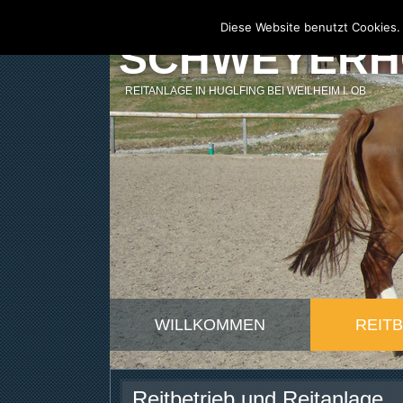
Diese Website benutzt Cookies.
SCHWEYERH
REITANLAGE IN HUGLFING BEI WEILHEIM I. OB
WILLKOMMEN
REIT
Reitbetrieb und Reitanlage