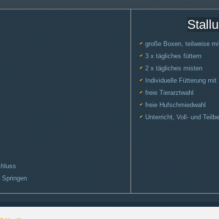
Stall
große Boxen, teilweise m
3 x tägliches füttern
2 x tägliches misten
Individuelle Fütterung mit
freie Tierarztwahl
freie Hufschmiedwahl
Unterricht, Voll- und Teilber
hluss
d Springen